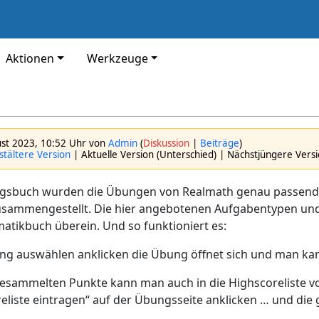
Aktionen
Werkzeuge
ust 2023, 10:52 Uhr von
Admin
(
Diskussion
|
Beiträge
)
tältere Version
| Aktuelle Version (Unterschied) | Nächstjüngere Vers
ngsbuch wurden die Übungen von Realmath genau passen
sammengestellt. Die hier angebotenen Aufgabentypen und 
tikbuch überein. Und so funktioniert es:
ng auswählen anklicken die Übung öffnet sich und man kan
gesammelten Punkte kann man auch in die Highscoreliste v
reliste eintragen“ auf der Übungsseite anklicken … und di