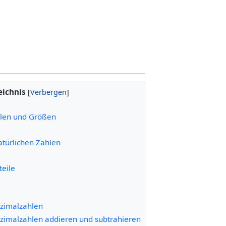
eichnis
ahlen und Größen
atürlichen Zahlen
teile
ezimalzahlen
ezimalzahlen addieren und subtrahieren