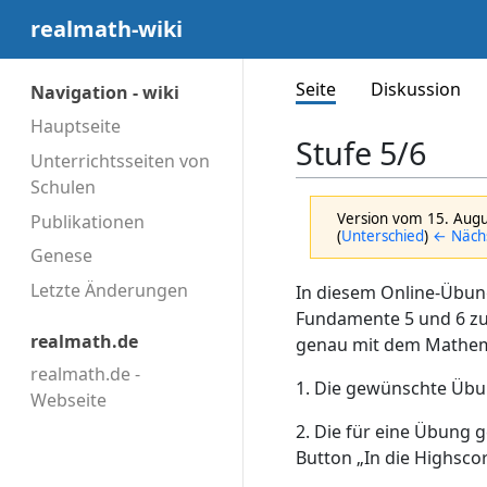
realmath-wiki
Seite
Diskussion
Navigation - wiki
Hauptseite
Stufe 5/6
Unterrichtsseiten von
Schulen
Version vom 15. Aug
Publikationen
(
Unterschied
)
← Nächs
Genese
Letzte Änderungen
In diesem Online-Übu
Fundamente 5 und 6 zu
realmath.de
genau mit dem Mathema
realmath.de -
1. Die gewünschte Übu
Webseite
2. Die für eine Übung 
Button „In die Highsco