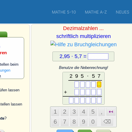
MATHE 5-10
MATHE A-Z
NEUES
Dezimalzahlen ...
schriftlich multiplizieren
n
eren
2,95 ⋅ 5,7 =
ellen beim
Benutze die Nebenrechnung!
.
üfen lassen
tellen lassen
kte
?