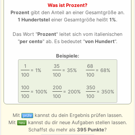
Was ist Prozent?
Prozent
gibt den Anteil an einer Gesamtgröße an.
1 Hundertstel
einer Gesamtgröße heißt
1%
.
Das Wort "
Prozent
" leitet sich vom italienischen
"
per cento
" ab. Es bedeutet "
von Hundert
".
Beispiele:
1
35
68
= 1%
= 35%
= 68%
100
100
100
100
200
350
= 100%
= 200%
= 350%
100
100
100
Mit
kannst du dein Ergebnis prüfen lassen.
prüfe
Mit
kannst du dir neue Aufgaben stellen lassen.
neu
Schaffst du mehr als
395 Punkte
?