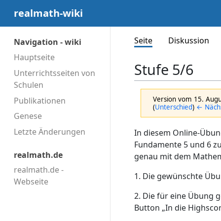
realmath-wiki
Seite
Diskussion
Navigation - wiki
Hauptseite
Stufe 5/6
Unterrichtsseiten von
Schulen
Version vom 15. Aug
Publikationen
(
Unterschied
)
← Nächs
Genese
Letzte Änderungen
In diesem Online-Übu
Fundamente 5 und 6 zu
realmath.de
genau mit dem Mathema
realmath.de -
1. Die gewünschte Übu
Webseite
2. Die für eine Übung 
Button „In die Highsco