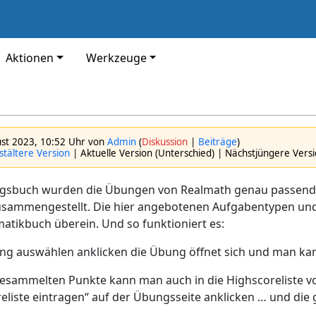
Aktionen
Werkzeuge
ust 2023, 10:52 Uhr von
Admin
(
Diskussion
|
Beiträge
)
tältere Version
| Aktuelle Version (Unterschied) | Nächstjüngere Vers
ngsbuch wurden die Übungen von Realmath genau passen
sammengestellt. Die hier angebotenen Aufgabentypen und 
tikbuch überein. Und so funktioniert es:
ng auswählen anklicken die Übung öffnet sich und man kan
gesammelten Punkte kann man auch in die Highscoreliste v
reliste eintragen“ auf der Übungsseite anklicken … und di