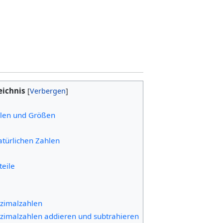
eichnis
ahlen und Größen
atürlichen Zahlen
teile
ezimalzahlen
ezimalzahlen addieren und subtrahieren