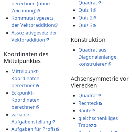
Quadrat
berechnen (ohne
Quiz 1
Zeichnung)
Quiz 2
Kommutativgesetz
der Vektoraddition
Quiz 3
Assoziativgesetz der
Konstruktion
Vektoraddition
Quadrat aus
Koordinaten des
Diagonalenlänge
Mittelpunktes
konstruieren
Mittelpunkt-
Achsensymmetrie von
Koordinaten
Vierecken
berechnen
Eckpunkt-
Quadrat
Koordinaten
Rechteck
berechnen
Raute
variable
gleichschenkliges
Aufgabenstellung
Trapez
Aufgaben für Profis