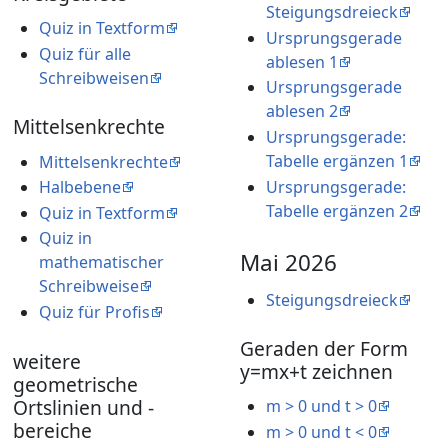
Steigungsdreieck
Quiz in Textform
Ursprungsgerade
Quiz für alle
ablesen 1
Schreibweisen
Ursprungsgerade
ablesen 2
Mittelsenkrechte
Ursprungsgerade:
Tabelle ergänzen 1
Mittelsenkrechte
Ursprungsgerade:
Halbebene
Tabelle ergänzen 2
Quiz in Textform
Quiz in
Mai 2026
mathematischer
Schreibweise
Steigungsdreieck
Quiz für Profis
Geraden der Form
weitere
y=mx+t zeichnen
geometrische
Ortslinien und -
m > 0 und t > 0
bereiche
m > 0 und t < 0