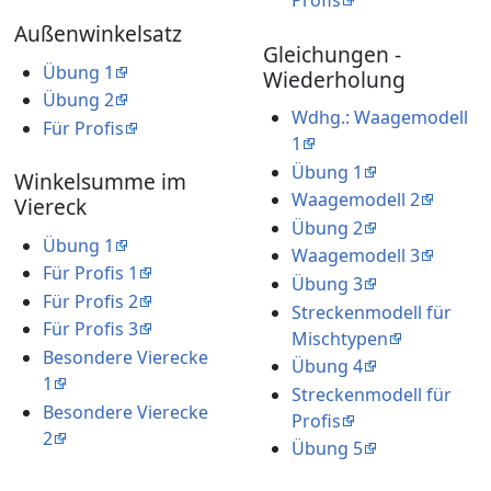
Profis
Außenwinkelsatz
Gleichungen -
Übung 1
Wiederholung
Übung 2
Wdhg.: Waagemodell
Für Profis
1
Übung 1
Winkelsumme im
Waagemodell 2
Viereck
Übung 2
Übung 1
Waagemodell 3
Für Profis 1
Übung 3
Für Profis 2
Streckenmodell für
Für Profis 3
Mischtypen
Besondere Vierecke
Übung 4
1
Streckenmodell für
Besondere Vierecke
Profis
2
Übung 5