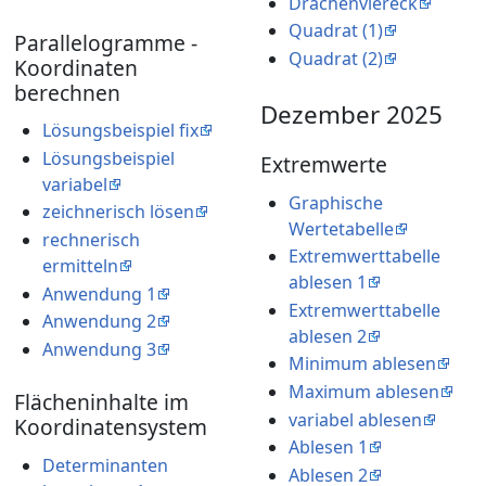
Drachenviereck
Quadrat (1)
Parallelogramme -
Quadrat (2)
Koordinaten
berechnen
Dezember 2025
Lösungsbeispiel fix
Lösungsbeispiel
Extremwerte
variabel
Graphische
zeichnerisch lösen
Wertetabelle
rechnerisch
Extremwerttabelle
ermitteln
ablesen 1
Anwendung 1
Extremwerttabelle
Anwendung 2
ablesen 2
Anwendung 3
Minimum ablesen
Maximum ablesen
Flächeninhalte im
variabel ablesen
Koordinatensystem
Ablesen 1
Determinanten
Ablesen 2