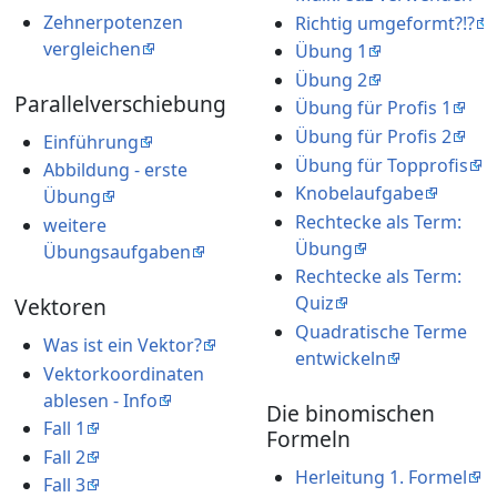
Zehnerpotenzen
Richtig umgeformt?!?
vergleichen
Übung 1
Übung 2
Parallelverschiebung
Übung für Profis 1
Übung für Profis 2
Einführung
Übung für Topprofis
Abbildung - erste
Knobelaufgabe
Übung
Rechtecke als Term:
weitere
Übung
Übungsaufgaben
Rechtecke als Term:
Quiz
Vektoren
Quadratische Terme
Was ist ein Vektor?
entwickeln
Vektorkoordinaten
ablesen - Info
Die binomischen
Fall 1
Formeln
Fall 2
Herleitung 1. Formel
Fall 3