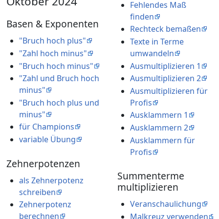
Oktober 2024
Fehlendes Maß
finden
Basen & Exponenten
Rechteck bemaßen
"Bruch hoch plus"
Texte in Terme
"Zahl hoch minus"
umwandeln
"Bruch hoch minus"
Ausmultiplizieren 1
"Zahl und Bruch hoch
Ausmultiplizieren 2
minus"
Ausmultiplizieren für
"Bruch hoch plus und
Profis
minus"
Ausklammern 1
für Champions
Ausklammern 2
variable Übung
Ausklammern für
Profis
Zehnerpotenzen
Summenterme
als Zehnerpotenz
multiplizieren
schreiben
Veranschaulichung
Zehnerpotenz
berechnen
Malkreuz verwenden