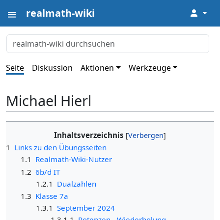
realmath-wiki
↓
Seite
Diskussion
Aktionen
Werkzeuge
Michael Hierl
Inhaltsverzeichnis
1
Links zu den Übungsseiten
1.1
Realmath-Wiki-Nutzer
1.2
6b/d IT
1.2.1
Dualzahlen
1.3
Klasse 7a
1.3.1
September 2024
1.3.1.1
Potenzen - Wiederholung