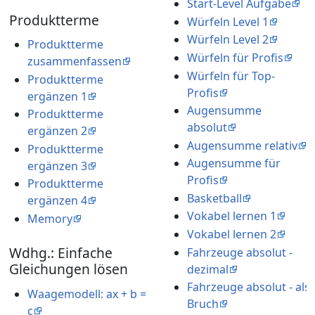
Start-Level Aufgabe
Produktterme
Würfeln Level 1
Würfeln Level 2
Produktterme
Würfeln für Profis
zusammenfassen
Würfeln für Top-
Produktterme
Profis
ergänzen 1
Augensumme
Produktterme
absolut
ergänzen 2
Augensumme relativ
Produktterme
Augensumme für
ergänzen 3
Profis
Produktterme
Basketball
ergänzen 4
Vokabel lernen 1
Memory
Vokabel lernen 2
Wdhg.: Einfache
Fahrzeuge absolut -
Gleichungen lösen
dezimal
Fahrzeuge absolut - als
Waagemodell: ax + b =
Bruch
c