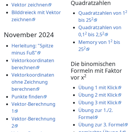
Quadratzahlen
Vektor zeichnen
2
Bilddreieck mit Vektor
Quadratzahlen von 1
2
zeichnen
bis 25
Quadratzahlen von
November 2024
2
2
0,1
bis 2,5
2
Memory von 1
bis
Herleitung: "Spitze
2
25
minus Fuß"
Vektorkoordinaten
Die binomischen
berechnen
Formeln mit Faktor
Vektorkoordinaten
2
vor x
ohne Zeichnung
Übung 1 mit Klick
berechnen
Übung 2 mit Klick
Punkte finden
Übung 3 mit Klick
Vektor-Berechnung
Übung zur 1./2.
1
Formel
Vektor-Berechnung
Übung zur 3. Formel
2