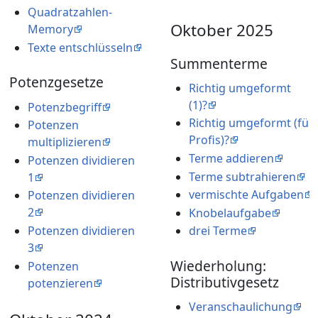
Quadratzahlen-
Oktober 2025
Memory
Texte entschlüsseln
Summenterme
Potenzgesetze
Richtig umgeformt
(1)?
Potenzbegriff
Richtig umgeformt (für
Potenzen
Profis)?
multiplizieren
Terme addieren
Potenzen dividieren
Terme subtrahieren
1
vermischte Aufgaben
Potenzen dividieren
2
Knobelaufgabe
Potenzen dividieren
drei Terme
3
Wiederholung:
Potenzen
Distributivgesetz
potenzieren
Veranschaulichung