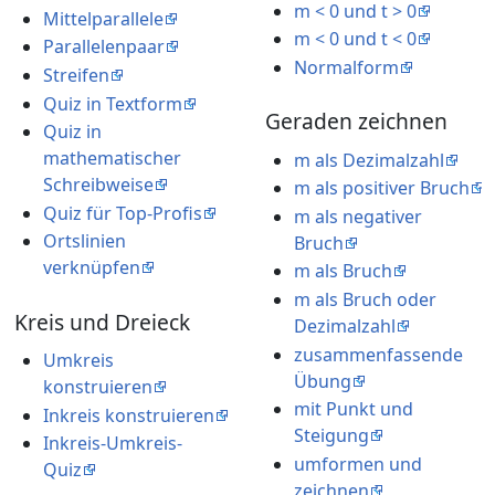
m < 0 und t > 0
Mittelparallele
m < 0 und t < 0
Parallelenpaar
Normalform
Streifen
Quiz in Textform
Geraden zeichnen
Quiz in
mathematischer
m als Dezimalzahl
Schreibweise
m als positiver Bruch
Quiz für Top-Profis
m als negativer
Ortslinien
Bruch
verknüpfen
m als Bruch
m als Bruch oder
Kreis und Dreieck
Dezimalzahl
zusammenfassende
Umkreis
Übung
konstruieren
mit Punkt und
Inkreis konstruieren
Steigung
Inkreis-Umkreis-
umformen und
Quiz
zeichnen