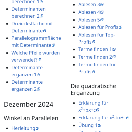
berechnen 1
Ablesen 3
Determinanten
Ablesen 4
berechnen 2
Ablesen 5
Dreiecksfläche mit
Ablesen für Profis
Determinante
Ablesen für Top-
Parallelogrammfläche
Profis
mit Determinante
Terme finden 1
Welche Pfeile wurden
Terme finden 2
verwendet?
Terme finden für
Determinante
Profis
ergänzen 1
Determinante
Die quadratische
ergänzen 2
Ergänzung
Dezember 2024
Erklärung für
2
x
+bx+c
2
Winkel an Parallelen
Erklärung für x
-bx+c
Übung 1
Herleitung