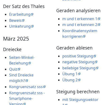
Der Satz des Thales
Geraden analysieren
Erarbeitung
m und t erkennen 1
Beweis
m und t erkennen 2
Umkehrung
Koordinatensystem
korrigieren
März 2025
Geraden ablesen
Dreiecke
positive Steigung
Seiten-Winkel-
negative Steigung
Beziehung
beliebige Steigung
Quiz
Übung 1
Sind Dreiecke
Übung 2
möglich?
Kongruenzsatz sss
Steigung berechnen
Kongruenzsatz sss -
Smartphone-
mit Steigungsvektor
Version