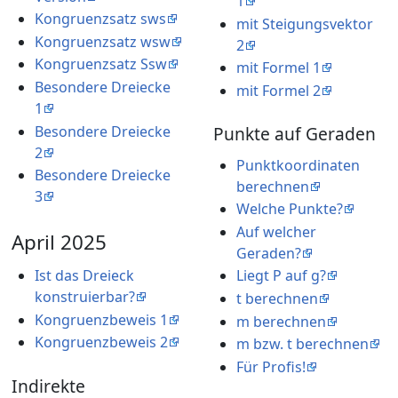
1
Kongruenzsatz sws
mit Steigungsvektor
Kongruenzsatz wsw
2
Kongruenzsatz Ssw
mit Formel 1
Besondere Dreiecke
mit Formel 2
1
Besondere Dreiecke
Punkte auf Geraden
2
Punktkoordinaten
Besondere Dreiecke
berechnen
3
Welche Punkte?
Auf welcher
April 2025
Geraden?
Ist das Dreieck
Liegt P auf g?
konstruierbar?
t berechnen
Kongruenzbeweis 1
m berechnen
Kongruenzbeweis 2
m bzw. t berechnen
Für Profis!
Indirekte