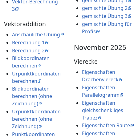
gemischte Übung 1
Vektor-Berechnung
gemischte Übung 2
3
gemischte Übung 3
Vektoraddition
gemischte Übung für
Profis
Anschauliche Übung
Berechnung 1
November 2025
Berechnung 2
Bildkoordinaten
Vierecke
berechnen
Eigenschaften
Urpunktkoordinaten
Drachenviereck
berechnen
Eigenschaften
Bildkoordinaten
Parallelogramm
berechnen (ohne
Eigenschaften
Zeichnung)
gleichschenkliges
Urpunktkoordinaten
Trapez
berechnen (ohne
Eigenschaften Raute
Zeichnung)
Eigenschaften
Punktkoordinaten