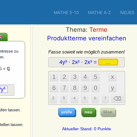
MATHE 5-10
MATHE A-Z
NEUES
Thema:
Terme
Produktterme vereinfachen
nntnisse zu
Fasse soweit wie möglich zusammen!
n.
4y³ ⋅ 2x² ⋅ 2x³ =
G = ℚ.
üfen lassen.
ellen lassen.
Aktueller Stand: 0 Punkte