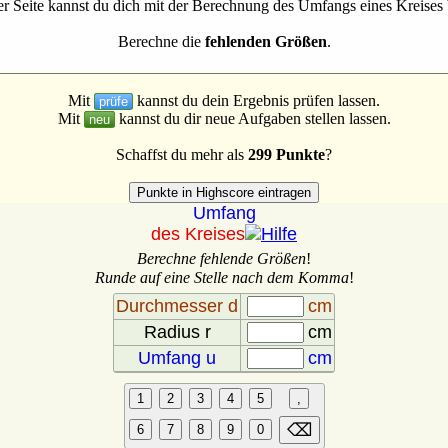
er Seite kannst du dich mit der Berechnung des Umfangs eines Kreises 
Berechne die
fehlenden Größen
.
Mit
kannst du dein Ergebnis prüfen lassen.
prüfe
Mit
kannst du dir neue Aufgaben stellen lassen.
neu
Schaffst du mehr als
299 Punkte
?
Umfang
des Kreises
Berechne fehlende Größen
!
Runde auf eine Stelle nach dem Komma
!
Durchmesser d
cm
Radius r
cm
Umfang u
cm