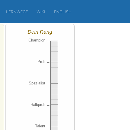
LERNWEGE
WIKI
ENGLISH
Dein Rang
Champion
→
Profi
→
Spezialist
→
Halbprofi
→
Talent
→