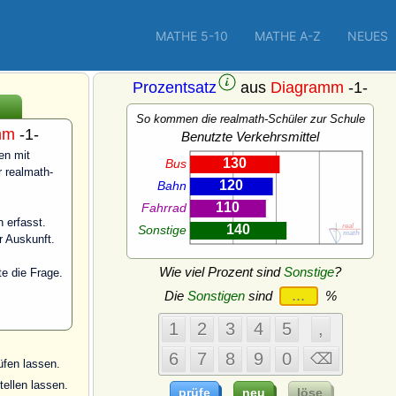
MATHE 5-10
MATHE A-Z
NEUES
Prozentsatz
aus
Diagramm
-1-
So kommen die realmath-Schüler zur Schule
mm
-1-
Benutzte Verkehrsmittel
en mit
r realmath-
 erfasst.
 Auskunft.
Wie viel Prozent sind
Sonstige
?
e die Frage.
Die
Sonstigen
sind
%
üfen lassen.
ellen lassen.