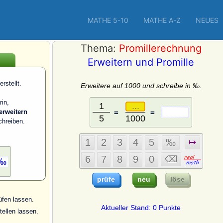
MATHE 5-10
MATHE A-Z
NEUES
Thema:
Promillerechnung
Erweitern und Promille
rstellt.
Erweitere auf 1000 und schreibe in ‰.
rin,
erweitern
=
=
hreiben.
üfen lassen.
Aktueller Stand: 0 Punkte
ellen lassen.