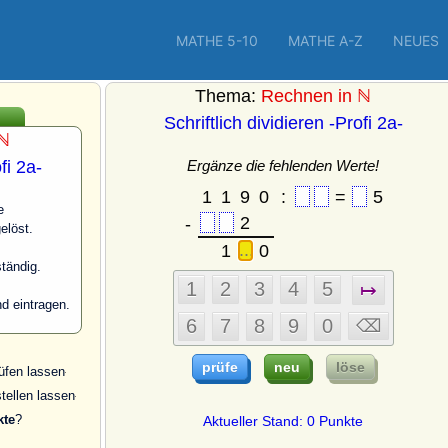
MATHE 5-10
MATHE A-Z
NEUES
Thema:
Rechnen in ℕ
Schriftlich dividieren -Profi 2a-
 ℕ
fi 2a-
Ergänze die fehlenden Werte!
e
elöst.
ständig.
nd eintragen.
üfen lassen
tellen lassen
kte
?
Aktueller Stand: 0 Punkte