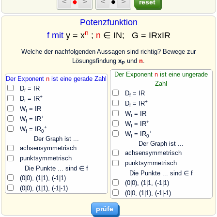
Potenzfunktion
n
f mit
y = x
;
n
∈ IN; G = IRxIR
Welche der nachfolgenden Aussagen sind richtig? Bewege zur
Lösungsfindung
x
und
n
.
P
Der Exponent
n
ist eine ungerade
Der Exponent
n
ist eine gerade Zahl
Zahl
D
= IR
f
D
= IR
f
+
D
= IR
f
+
D
= IR
f
W
= IR
f
W
= IR
f
+
W
= IR
f
+
W
= IR
f
+
W
= IR
f
0
+
W
= IR
f
0
Der Graph ist ...
Der Graph ist ...
achsensymmetrisch
achsensymmetrisch
punktsymmetrisch
punktsymmetrisch
Die Punkte ... sind ∈ f
Die Punkte ... sind ∈ f
(0|0), (1|1), (-1|1)
(0|0), (1|1, (-1|1)
(0|0), (1|1), (-1|-1)
(0|0, (1|1), (-1|-1)