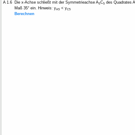
A 1.6
Die x-Achse schließt mit der Symmetrieachse A
C
des Quadrates 
5
5
Maß 35° ein. Hinweis: y
< y
A5
C5
Berechnen
35°
A
C
n
n
→
x + 4 - x
A
C
=
n
n
2
2
0,25x
+ 3x + 9,5 - (0,25x
+ x + 1,5)
→
x + 4 - x
A
C
=
n
n
2
2
0,25x
+ 3x + 9,5 - 0,25x
- x - 1,5
→
4
A
C
=
n
n
2x + 8
2x + 8
A
C
n
n
4
2x + 8
4
IL = {- 2,60}