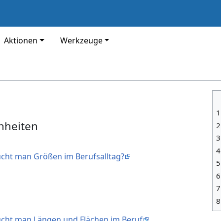
Aktionen
Werkzeuge
1
nheiten
2
3
4
ucht man Größen im Berufsalltag?
5
6
7
8
ucht man Längen und Flächen im Beruf