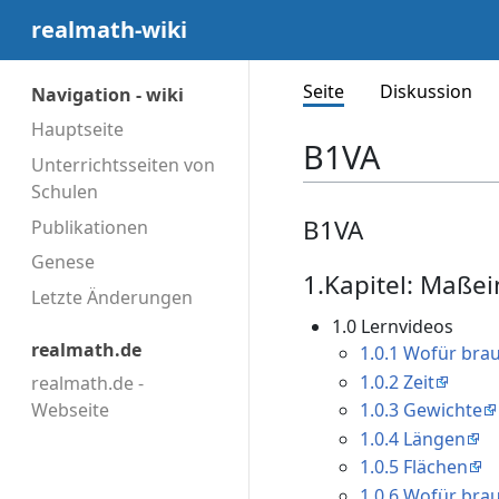
realmath-wiki
Seite
Diskussion
Navigation - wiki
Hauptseite
B1VA
Unterrichtsseiten von
Schulen
B1VA
Publikationen
Genese
1.Kapitel: Maßei
Letzte Änderungen
1.0 Lernvideos
realmath.de
1.0.1 Wofür bra
1.0.2 Zeit
realmath.de -
Webseite
1.0.3 Gewichte
1.0.4 Längen
1.0.5 Flächen
1.0.6 Wofür bra