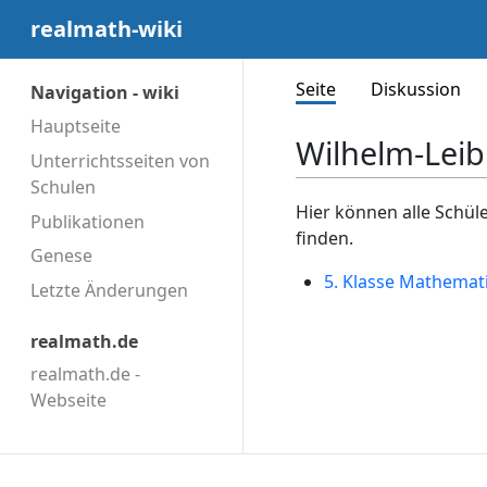
realmath-wiki
Seite
Diskussion
Navigation - wiki
Hauptseite
Wilhelm-Leib
Unterrichtsseiten von
Schulen
Hier können alle Schül
Publikationen
finden.
Genese
5. Klasse Mathemat
Letzte Änderungen
realmath.de
realmath.de -
Webseite