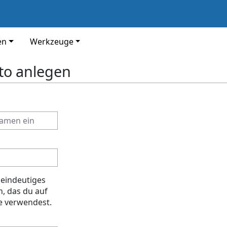
en
Werkzeuge
to anlegen
 eindeutiges
, das du auf
e verwendest.