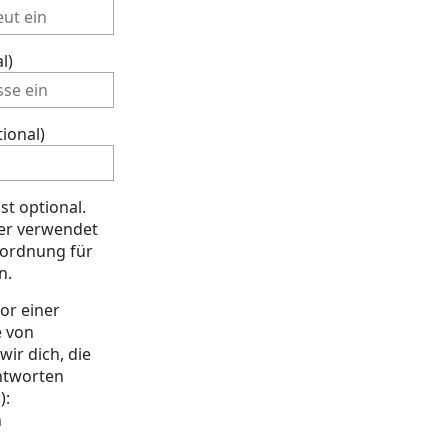
l)
ional)
st optional.
 er verwendet
uordnung für
n.
or einer
e von
ir dich, die
ntworten
n
):
n