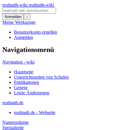
realmath-wiki
realmath-wiki
Anmelden
↓
Meine Werkzeuge
Benutzerkonto erstellen
Anmelden
Navigationsmenü
Navigation - wiki
Hauptseite
Unterrichtsseiten von Schulen
Publikationen
Genese
Letzte Änderungen
realmath.de
realmath.de - Webseite
Namensräume
Spezialseite