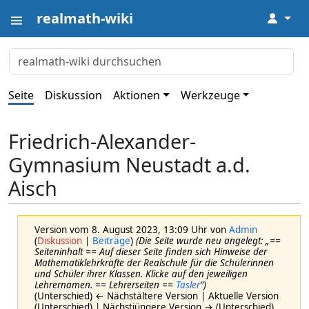
realmath-wiki
↓
Seite
Diskussion
Aktionen
Werkzeuge
Friedrich-Alexander-
Gymnasium Neustadt a.d.
Aisch
Version vom 8. August 2023, 13:09 Uhr von
Admin
(
Diskussion
|
Beiträge
)
(Die Seite wurde neu angelegt: „==
Seiteninhalt == Auf dieser Seite finden sich Hinweise der
Mathematiklehrkräfte der Realschule für die Schülerinnen
und Schüler ihrer Klassen. Klicke auf den jeweiligen
Lehrernamen. == Lehrerseiten ==
Tasler
“)
(Unterschied) ← Nächstältere Version | Aktuelle Version
(Unterschied) | Nächstjüngere Version → (Unterschied)