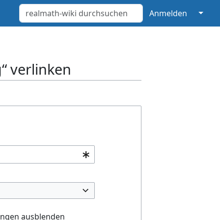
↓
Anmelden
g“ verlinken
ungen ausblenden