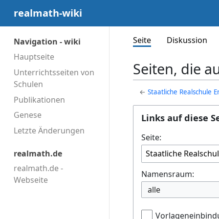
realmath-wiki
Seite
Diskussion
Navigation - wiki
Hauptseite
Seiten, die a
Unterrichtsseiten von
Schulen
←
Staatliche Realschule E
Publikationen
Genese
Links auf diese S
Letzte Änderungen
Seite:
realmath.de
realmath.de -
Namensraum:
Webseite
alle
Vorlageneinbind