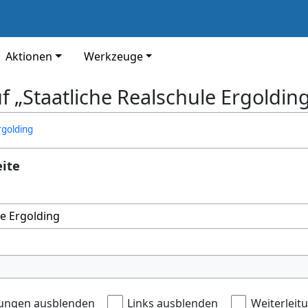
Aktionen
Werkzeuge
uf „Staatliche Realschule Ergoldin
rgolding
eite
ungen ausblenden
Links ausblenden
Weiterleit