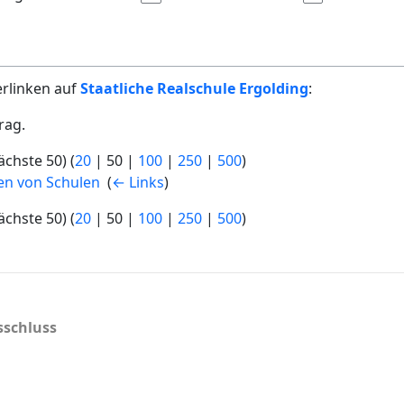
erlinken auf
Staatliche Realschule Ergolding
:
rag.
ächste 50
) (
20
|
50
|
100
|
250
|
500
)
ten von Schulen
‎
(
← Links
)
ächste 50
) (
20
|
50
|
100
|
250
|
500
)
schluss