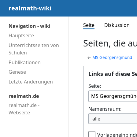
realmath-wiki
Seite
Diskussion
Navigation - wiki
Hauptseite
Seiten, die 
Unterrichtsseiten von
Schulen
←
MS Georgensgmünd
Publikationen
Genese
Links auf diese S
Letzte Änderungen
Seite:
realmath.de
realmath.de -
Namensraum:
Webseite
alle
Vorlageneinbind