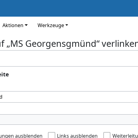
Aktionen
Werkzeuge
auf „MS Georgensgmünd“ verlinke
eite
ungen ausblenden
Links ausblenden
Weiterleit