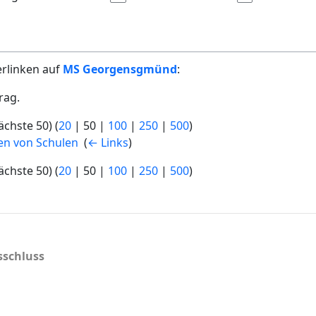
erlinken auf
MS Georgensgmünd
:
rag.
ächste 50
) (
20
|
50
|
100
|
250
|
500
)
ten von Schulen
‎
(
← Links
)
ächste 50
) (
20
|
50
|
100
|
250
|
500
)
schluss