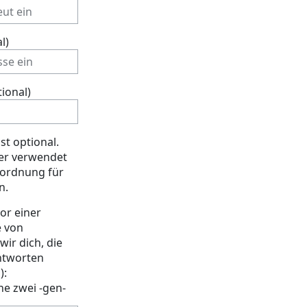
l)
ional)
st optional.
 er verwendet
uordnung für
n.
or einer
e von
ir dich, die
ntworten
n
):
e zwei -gen-