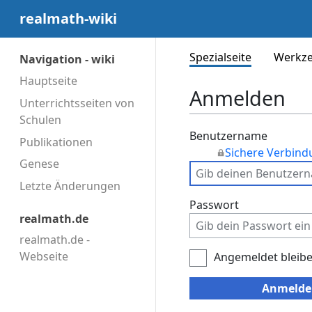
realmath-wiki
Spezialseite
Werkz
Navigation - wiki
Hauptseite
Anmelden
Unterrichtsseiten von
Schulen
Benutzername
Publikationen
Sichere Verbin
Genese
Letzte Änderungen
Passwort
realmath.de
realmath.de -
Webseite
Angemeldet bleib
Anmelde