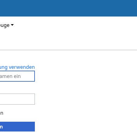
euge
dung verwenden
en
n