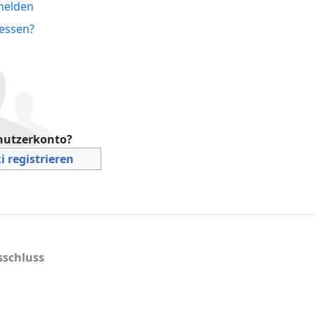
melden
essen?
nutzerkonto?
i registrieren
schluss