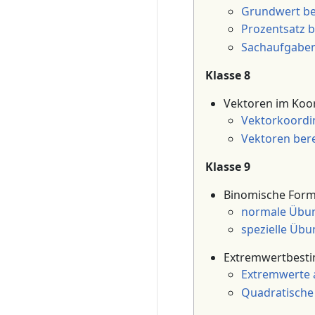
Grundwert b
Prozentsatz 
Sachaufgaben
Klasse 8
Vektoren im Koo
Vektorkoordi
Vektoren ber
Klasse 9
Binomische Form
normale Übu
spezielle Üb
Extremwertbest
Extremwerte 
Quadratische