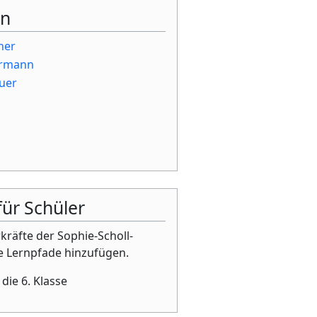
en
ner
rrmann
uer
für Schüler
kräfte der Sophie-Scholl-
e Lernpfade hinzufügen.
 die 6. Klasse