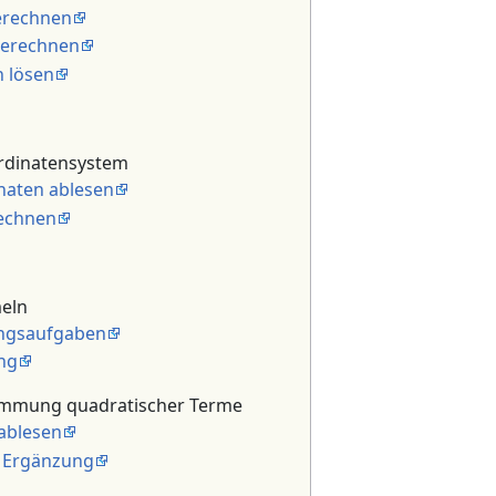
erechnen
berechnen
 lösen
rdinatensystem
naten ablesen
echnen
eln
ngsaufgaben
ung
immung quadratischer Terme
ablesen
 Ergänzung