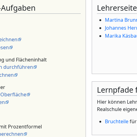
-Aufgaben
Lehrerseit
Martina Brun
Johannes He
Marika Käsba
eichnen
esen
g und Flächeninhalt
n durchführen
ichnen
er
Lernpfade 
Oberfläche
Hier können Lehr
en
Realschule eigen
Bruchteile
für
mit Prozentformel
berechnen