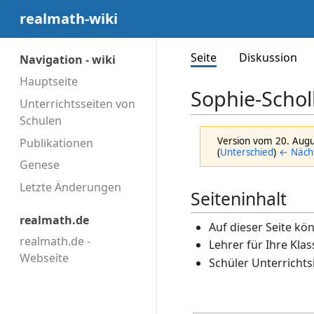
realmath-wiki
Seite
Diskussion
Navigation - wiki
Hauptseite
Sophie-Scholl
Unterrichtsseiten von
Schulen
Version vom 20. Aug
Publikationen
(
Unterschied
)
← Nächs
Genese
Letzte Änderungen
Seiteninhalt
realmath.de
Auf dieser Seite k
realmath.de -
Lehrer für Ihre Kla
Webseite
Schüler Unterricht