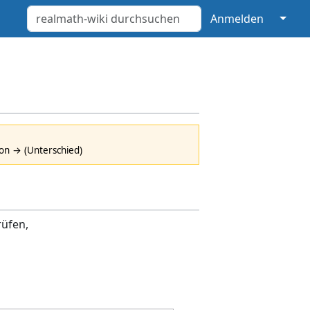
↓
Anmelden
ion → (Unterschied)
rüfen,