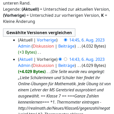
unteren Rand.
Legende:
(Aktuell)
= Unterschied zur aktuellen Version,
(Vorherige)
= Unterschied zur vorherigen Version,
K
=
Kleine Änderung
6.
Aktuell
Vorherige
14:45, 6. Aug. 2023
August
Admin
Diskussion
Beiträge
‎
4.032 Bytes
2023
+3 Bytes
‎
K
Aktuell
Vorherige
14:43, 6. Aug. 2023
e
Admin
Diskussion
Beiträge
‎
4.029 Bytes
i
+4.029 Bytes
‎
Die Seite wurde neu angelegt:
n
„Liebe Schülerinnen und Schüler hier findet ihr
e
Online-Übungen für Mathematik. Jede Übung ist von
B
einem Lehrer der MS Geretsried ausprobiert und
e
ausgewählt. == Klasse 7 == ===Ganze Zahlen
a
kennenlernen=== *1. Thermometer eintragen -
r
http://realmath.de/Neues/Klasse6/gegenzahl/negat
b