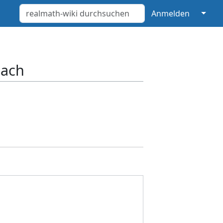
↓
Anmelden
bach