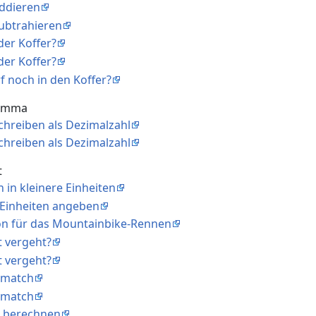
addieren
subtrahieren
der Koffer?
der Koffer?
rf noch in den Koffer?
Komma
chreiben als Dezimalzahl
chreiben als Dezimalzahl
t
 in kleinere Einheiten
 Einheiten angeben
tion für das Mountainbike-Rennen
it vergeht?
it vergeht?
ismatch
ismatch
en berechnen