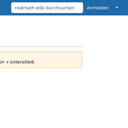
↓
Anmelden
ion → (Unterschied)