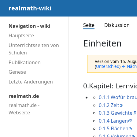
realmath-wiki
Seite
Diskussion
Navigation - wiki
Hauptseite
Einheiten
Unterrichtsseiten von
Schulen
Version vom 15. Aug
Publikationen
(
Unterschied
)
← Nächs
Genese
Letzte Änderungen
0.Kapitel: Lernv
realmath.de
0.1.1 Wofür bra
0.1.2 Zeit
realmath.de -
Webseite
0.1.3 Gewichte
0.1.4 Längen
0.1.5 Flächen
0.1.6 Volumen