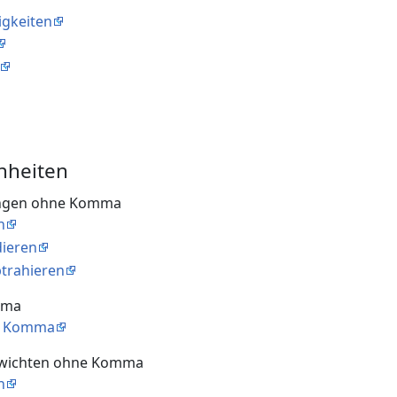
igkeiten
nheiten
ängen ohne Komma
n
dieren
btrahieren
mma
it Komma
ewichten ohne Komma
n